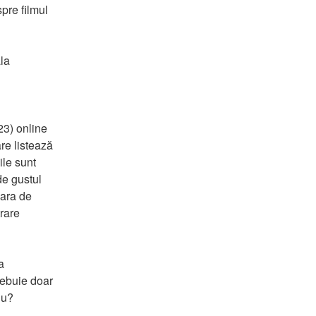
pre filmul 
a 
3) online 
re listează 
le sunt 
e gustul 
ara de 
rare 
 
rebuie doar 
nu?