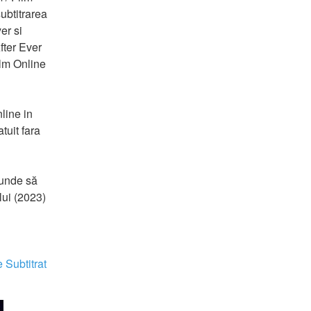
ubtitrarea 
r si 
fter Ever 
lm Online 
ine in 
uit fara 
 unde să 
ui (2023) 
 Subtitrat