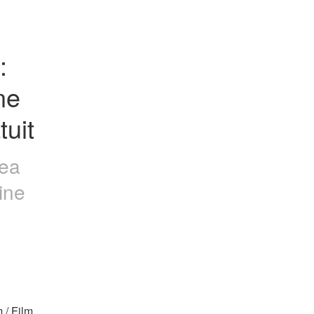
 
e 
uit
nea
ine
/ Film 