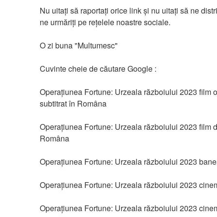
Nu uitați să raportați orice link și nu uitați să ne distri
ne urmăriți pe rețelele noastre sociale.
O zi buna "Multumesc"
Cuvinte cheie de căutare Google :
Operațiunea Fortune: Urzeala războiului 2023 film o
subtitrat în Româna
Operațiunea Fortune: Urzeala războiului 2023 film du
Româna
Operațiunea Fortune: Urzeala războiului 2023 ban
Operațiunea Fortune: Urzeala războiului 2023 cine
Operațiunea Fortune: Urzeala războiului 2023 cinem