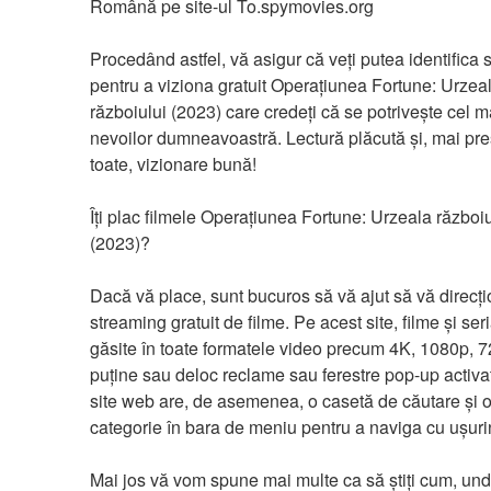
Română pe site-ul To.spymovies.org
Procedând astfel, vă asigur că veți putea identifica se
pentru a viziona gratuit Operațiunea Fortune: Urzeal
războiului (2023) care credeți că se potrivește cel ma
nevoilor dumneavoastră. Lectură plăcută și, mai pre
toate, vizionare bună!
Îți plac filmele Operațiunea Fortune: Urzeala războiul
(2023)? 
Dacă vă place, sunt bucuros să vă ajut să vă direcț
streaming gratuit de filme. Pe acest site, filme și seria
găsite în toate formatele video precum 4K, 1080p, 72
puține sau deloc reclame sau ferestre pop-up activat
site web are, de asemenea, o casetă de căutare și op
categorie în bara de meniu pentru a naviga cu ușuri
Mai jos vă vom spune mai multe ca să știți cum, und