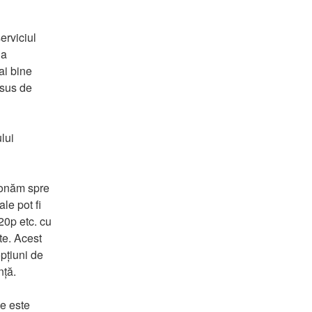
rviciul 
a 
i bine 
sus de 
ui 
ionăm spre 
le pot fi 
0p etc. cu 
e. Acest 
țiuni de 
nță.
e este 