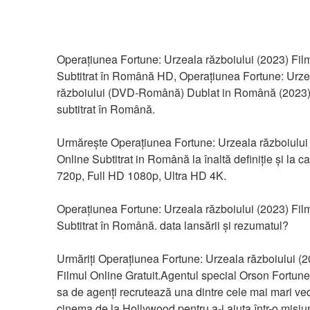
Operațiunea Fortune: Urzeala războiului (2023) Film
Subtitrat în Română HD, Operațiunea Fortune: Urzea
războiului (DVD-Română) Dublat in Română (2023) 
subtitrat în Română.
Urmărește Operațiunea Fortune: Urzeala războiului 
Online Subtitrat in Română la înaltă definiție și la cal
720p, Full HD 1080p, Ultra HD 4K.
Operațiunea Fortune: Urzeala războiului (2023) Film
Subtitrat în Română. data lansării și rezumatul?
Urmăriți Operațiunea Fortune: Urzeala războiului (2
Filmul Online Gratuit.Agentul special Orson Fortune 
sa de agenți recrutează una dintre cele mai mari ved
cinema de la Hollywood pentru a-i ajuta într-o misiu